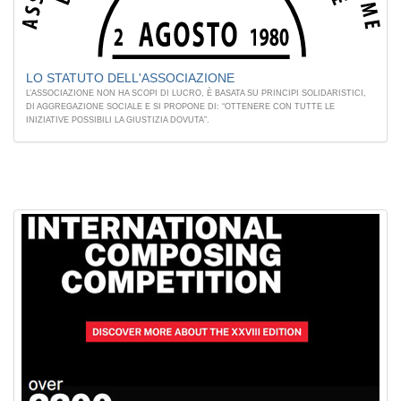
LO STATUTO DELL'ASSOCIAZIONE
L’ASSOCIAZIONE NON HA SCOPI DI LUCRO, È BASATA SU PRINCIPI SOLIDARISTICI,
DI AGGREGAZIONE SOCIALE E SI PROPONE DI: “OTTENERE CON TUTTE LE
INIZIATIVE POSSIBILI LA GIUSTIZIA DOVUTA”.