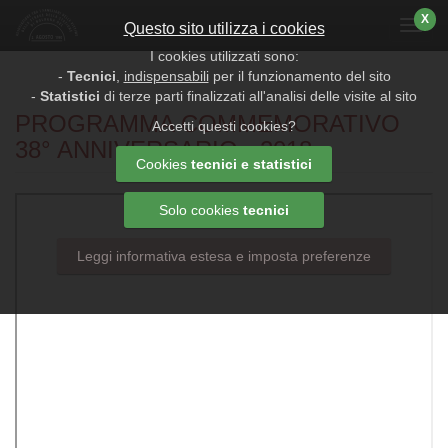
X
Menu
Questo sito utilizza i cookies
I cookies utilizzati sono:
-
Tecnici
,
indispensabili
per il funzionamento del sito
-
Statistici
di terze parti finalizzati all'analisi delle visite al sito
PROGRAMMA COMMEMORATIVO
Accetti questi cookies?
38° ANNIVERSARIO - 2018
Cookies
tecnici e statistici
Solo cookies
tecnici
Leggi informativa estesa e imposta preferenze