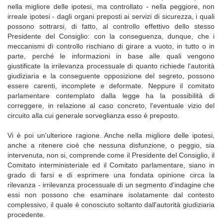
nella migliore delle ipotesi, ma controllato - nella peggiore, non
irreale ipotesi - dagli organi preposti ai servizi di sicurezza, i quali
possono sottrarsi, di fatto, al controllo effettivo dello stesso
Presidente del Consiglio: con la conseguenza, dunque, che i
meccanismi dì controllo rischiano di girare a vuoto, in tutto o in
parte, perché le informazioni in base alle quali vengono
giustificate la irrilevanza processuale di quanto richiede l'autorità
giudiziaria e la conseguente opposizione del segreto, possono
essere carenti, incomplete e deformate. Neppure il comitato
parlamentare contemplato dalla legge ha la possibilità di
correggere, in relazione al caso concreto, l'eventuale vizio del
circuito alla cui generale sorveglianza esso è preposto.
Vi è poi un'ulteriore ragione. Anche nella migliore delle ipotesi,
anche a ritenere cioè che nessuna disfunzione, o peggio, sia
intervenuta, non si, comprende come il Presidente del Consiglio, il
Comitato interministeriale ed il Comitato parlamentare, siano in
grado di farsi e di esprimere una fondata opinione circa la
rilevanza - irrilevanza processuale di un segmento d'indagine che
essi non possono che esaminare isolatamente dal contesto
complessivo, il quale è conosciuto soltanto dall'autorità giudiziaria
procedente.