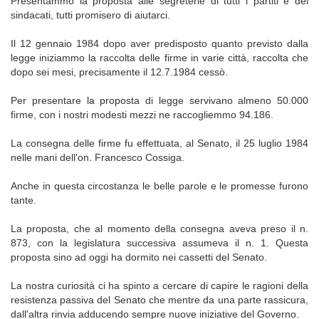
Presentammo la proposta alle segreterie di tutti i partiti e dei
sindacati, tutti promisero di aiutarci.
Il 12 gennaio 1984 dopo aver predisposto quanto previsto dalla
legge iniziammo la raccolta delle firme in varie città, raccolta che
dopo sei mesi, precisamente il 12.7.1984 cessò.
Per presentare la proposta di legge servivano almeno 50.000
firme, con i nostri modesti mezzi ne raccogliemmo 94.186.
La consegna delle firme fu effettuata, al Senato, il 25 luglio 1984
nelle mani dell'on. Francesco Cossiga.
Anche in questa circostanza le belle parole e le promesse furono
tante.
La proposta, che al momento della consegna aveva preso il n.
873, con la legislatura successiva assumeva il n. 1. Questa
proposta sino ad oggi ha dormito nei cassetti del Senato.
La nostra curiosità ci ha spinto a cercare di capire le ragioni della
resistenza passiva del Senato che mentre da una parte rassicura,
dall'altra rinvia adducendo sempre nuove iniziative del Governo.