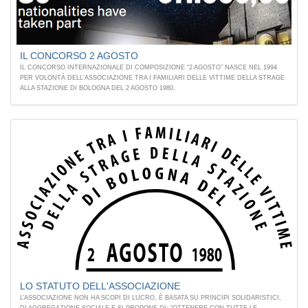
IL CONCORSO 2 AGOSTO
IL CONCORSO INTERNAZIONALE DI COMPOSIZIONE “2 AGOSTO” NASCE NEL 1994
PER VOLONTÀ DELL'ASSOCIAZIONE TRA I FAMILIARI DELLE VITTIME DELLA STRAGE
ALLA STAZIONE DI BOLOGNA DEL 2 AGOSTO 1980.
LO STATUTO DELL'ASSOCIAZIONE
L’ASSOCIAZIONE NON HA SCOPI DI LUCRO, È BASATA SU PRINCIPI SOLIDARISTICI,
DI AGGREGAZIONE SOCIALE E SI PROPONE DI: “OTTENERE CON TUTTE LE