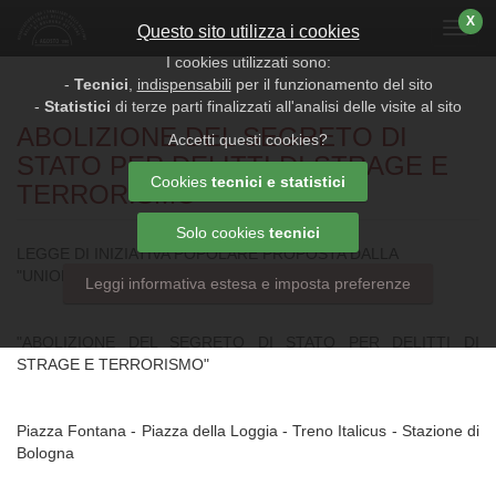
X
Menu
Questo sito utilizza i cookies
I cookies utilizzati sono:
-
Tecnici
,
indispensabili
per il funzionamento del sito
-
Statistici
di terze parti finalizzati all'analisi delle visite al sito
ABOLIZIONE DEL SEGRETO DI
Accetti questi cookies?
STATO PER DELITTI DI STRAGE E
Cookies
tecnici e statistici
TERRORISMO
Solo cookies
tecnici
LEGGE DI INIZIATIVA POPOLARE PROPOSTA DALLA
"UNIONE FAMILIARI DELLE VITTIME PER STRAGI"
Leggi informativa estesa e imposta preferenze
"ABOLIZIONE DEL SEGRETO DI STATO PER DELITTI DI
STRAGE E TERRORISMO"
Piazza Fontana - Piazza della Loggia - Treno Italicus - Stazione di
Bologna