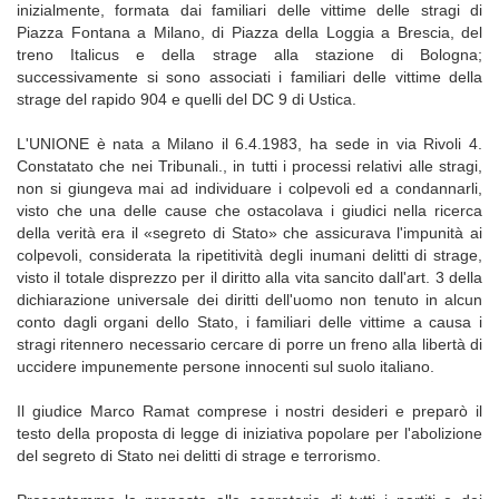
inizialmente, formata dai familiari delle vittime delle stragi di
Piazza Fontana a Milano, di Piazza della Loggia a Brescia, del
treno Italicus e della strage alla stazione di Bologna;
successivamente si sono associati i familiari delle vittime della
strage del rapido 904 e quelli del DC 9 di Ustica.
L'UNIONE è nata a Milano il 6.4.1983, ha sede in via Rivoli 4.
Constatato che nei Tribunali., in tutti i processi relativi alle stragi,
non si giungeva mai ad individuare i colpevoli ed a condannarli,
visto che una delle cause che ostacolava i giudici nella ricerca
della verità era il «segreto di Stato» che assicurava l'impunità ai
colpevoli, considerata la ripetitività degli inumani delitti di strage,
visto il totale disprezzo per il diritto alla vita sancito dall'art. 3 della
dichiarazione universale dei diritti dell'uomo non tenuto in alcun
conto dagli organi dello Stato, i familiari delle vittime a causa i
stragi ritennero necessario cercare di porre un freno alla libertà di
uccidere impunemente persone innocenti sul suolo italiano.
Il giudice Marco Ramat comprese i nostri desideri e preparò il
testo della proposta di legge di iniziativa popolare per l'abolizione
del segreto di Stato nei delitti di strage e terrorismo.