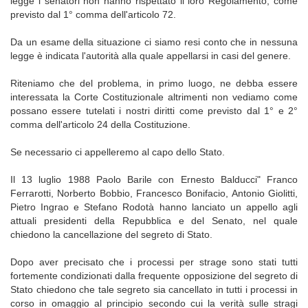
legge i senatori non hanno rispettato il loro Regolamento, come
previsto dal 1° comma dell'articolo 72.
Da un esame della situazione ci siamo resi conto che in nessuna
legge è indicata l'autorità alla quale appellarsi in casi del genere.
Riteniamo che del problema, in primo luogo, ne debba essere
interessata la Corte Costituzionale altrimenti non vediamo come
possano essere tutelati i nostri diritti come previsto dal 1° e 2°
comma dell'articolo 24 della Costituzione.
Se necessario ci appelleremo al capo dello Stato.
Il 13 luglio 1988 Paolo Barile con Ernesto Balducci" Franco
Ferrarotti, Norberto Bobbio, Francesco Bonifacio, Antonio Giolitti,
Pietro Ingrao e Stefano Rodotà hanno lanciato un appello agli
attuali presidenti della Repubblica e del Senato, nel quale
chiedono la cancellazione del segreto di Stato.
Dopo aver precisato che i processi per strage sono stati tutti
fortemente condizionati dalla frequente opposizione del segreto di
Stato chiedono che tale segreto sia cancellato in tutti i processi in
corso in omaggio al principio secondo cui la verità sulle stragi