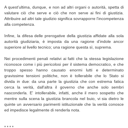
A quest'ultima, dunque, e non ad altri organi o autorità, spetta di
valutare ciò che serve e ciò che non serve ai fini di giustizia.
Attribuire ad altri tale giudizio significa sovrapporre l'incompetenza
alla competenza.
Infine, la difesa delle prerogative della giustizia affidate alla sola
autorità giudiziaria, è imposta da una ragione d'indole ancor
superiore al livello tecnico; una ragione questa sì, suprema.
Nei procedimenti penali relativi ai fatti che la stessa legislazione
riconosce come i più pericolosi per il sistema democratico, e che
troppo spesso hanno causato enormi lutti e determinato
gravissime tensioni politiche, non è tollerabile che lo Stato si
divida in due: da una parte la giustizia che con estrema fatica
cerca la verità, dall'altra il governo che anche solo sembri
nasconderla. E' intollerabile, infatti, anche il mero sospetto che
mentre sulla scena la giustizia brancola nel buio, vi sia dietro le
quinte un avversario parimenti istituzionale che la verità conosce
ed impedisce legalmente di renderla nota.
* * * *