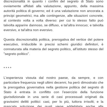
discrezionalità in quanto i confini del segreto di Stato sono
ovviamente affidati alla valutazione, appunto, della massima
autorità politica di governo; ed è una valutazione non ancorata a
principi geometrici, ma alle contingenze, alle situazioni concrete,
al contesto volta a volta diverso: per cui lo stesso fatto può
talvolta apparire dannoso, se diffuso, e tal’altra innocuo; e talvolta
eversivo, e tal'altra non eversivo.
Questa discrezionalità politica, prerogativa del vertice del potere
esecutivo, irriducibile in precisi schemi giuridici definitori, è
connaturata alla materia del segreto politico, all'istituto stesso del
"segreto politico".
* * * *
L'esperienza vissuta dal nostro paese, da sempre, e con
particolare frequenza negli ultimi decenni, ha però dimostrato che
la prerogativa governativa nella gestione politica del segreto di
Stato è entrata in conflitto con l'esercizio della funzione
giurisdizionale in una serie di casi processuali originati da
gravissimi delitti politici: casi, per lo più, tuttora irrisolti; e la
mancata soluzione dei quali viene addebitata anche alla