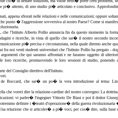
e cio� di dettare soluzioni, ma vuole bens� porre certi problemi, segn
me pi� attento, di uno studio pi� articolato e conclusivo. Approfondi
ti, appena sfiorati nelle relazioni e nelle comunicazioni; oppure soltan
(A che punto � l'aggressione sovversiva al nostro Paese? Come si manifes
voluzionaria.
 che !'Istituto Alberto Pollio annuncia fin da questo momento la forma
agini e ricerche, in vista di quello che sar� il nostro secondo incon
municazione pi� precisa e circostanziata, nella quale diremo anche qual
a noi venti studenti universitari che !'Istituto Pollio ha pregato - dop
gomenti che qui saranno affrontati e ne faranno oggetto di ulteriori r
le loro ricerche, promuovendo le loro sessioni di studio, ponendo a 
te del Consiglio direttivo dell'Istituto.
vori.
ico de Boccard, che sar� un po� la vera introduzione al tema: Linea
la che vorrei dire la relazione-cardine del nostro convegno: La dottrina
icazioni: vi parler� l'ingegner Vittorio De Biasi e poi il dottor Gius
e potremmo definire i �teatri d'operazione� della guerra rivoluzionari
r. Una relazione che si articoler� a pi� voci, per cos� dire, sulla base