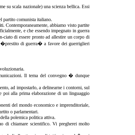
me su scala nazionale) una scienza bellica. Essi
 partito comunista italiano.
niti. Contemporaneamente, abbiamo visto partite
ufficialmente, e che essendo impegnato in guerra
ciato di essere pronto ad allestire un corpo di
�prestito di guerra� a favore dei guerriglieri
voluzionaria.
 comunicazioni. Il tema del convegno � dunque
nto, ad impostarlo, a delinearne i contorni, sul
 e poi alla prima elaborazione di un linguaggio
onenti del mondo economico e imprenditoriale,
partito o parlamentari.
ella polemica politica attiva.
 di chiamare scientifico. Vi pregherei molto