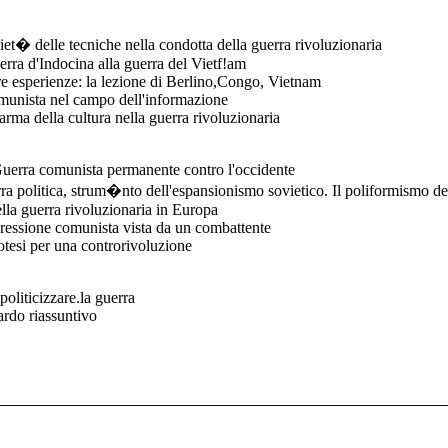
et� delle tecniche nella condotta della guerra rivoluzionaria
erra d'Indocina alla guerra del Vietf!am
e esperienze: la lezione di Berlino,Congo, Vietnam
munista nel campo dell'informazione
rma della cultura nella guerra rivoluzionaria
erra comunista permanente contro l'occidente
ra politica, strum�nto dell'espansionismo sovietico. Il poliformismo dell
ella guerra rivoluzionaria in Europa
ressione comunista vista da un combattente
otesi per una controrivoluzione
oliticizzare.la guerra
rdo riassuntivo