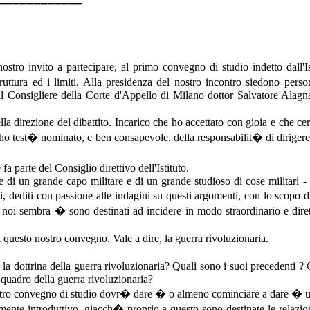
tro invito a partecipare, al primo convegno di studio indetto dall'Isti
uttura ed i limiti. Alla presidenza del nostro incontro siedono perso
il Consigliere della Corte d'Appello di Milano dottor Salvatore Alagna
della direzione del dibattito. Incarico che ho accettato con gioia e ch
 ho test� nominato, e ben consapevole. della responsabilit� di dirigere
parte del Consiglio direttivo dell'Istituto.
nome di un grande capo militare e di un grande studioso di cose militari
, dediti con passione alle indagini su questi argomenti, con lo scopo d
noi sembra � sono destinati ad incidere in modo straordinario e diret
questo nostro convegno. Vale a dire, la guerra rivoluzionaria.
 la dottrina della guerra rivoluzionaria? Quali sono i suoi precedent
quadro della guerra rivoluzionaria?
l nostro convegno di studio dovr� dare � o almeno cominciare a dare � u
te introduttivo, giacch� proprio a questo sono destinate le relazioni 