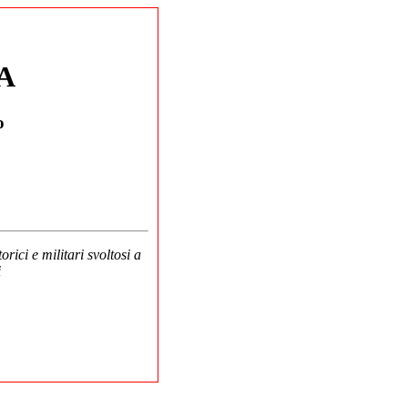
A
o
rici e militari svoltosi a
i