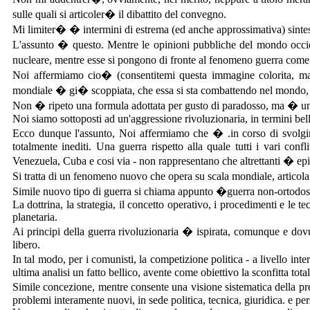
sulle quali si articoler� il dibattito del convegno.
Mi limiter� � intermini di estrema (ed anche approssimativa) sintesi
L'assunto � questo. Mentre le opinioni pubbliche del mondo occiden
nucleare, mentre esse si pongono di fronte al fenomeno guerra com
Noi affermiamo cio� (consentitemi questa immagine colorita, ma 
mondiale � gi� scoppiata, che essa si sta combattendo nel mondo, a
Non � ripeto una formula adottata per gusto di paradosso, ma � una e
Noi siamo sottoposti ad un'aggressione rivoluzionaria, in termini bel
Ecco dunque l'assunto, Noi affermiamo che � .in corso di svolgime
totalmente inediti. Una guerra rispetto alla quale tutti i vari confl
Venezuela, Cuba e cosi via - non rappresentano che altrettanti � ep
Si tratta di un fenomeno nuovo che opera su scala mondiale, articolan
Simile nuovo tipo di guerra si chiama appunto �guerra non-ortod
La dottrina, la strategia, il concetto operativo, i procedimenti e le te
planetaria.
Ai principi della guerra rivoluzionaria � ispirata, comunque e dov
libero.
In tal modo, per i comunisti, la competizione politica - a livello int
ultima analisi un fatto bellico, avente come obiettivo la sconfitta total
Simile concezione, mentre consente una visione sistematica della pre
problemi interamente nuovi, in sede politica, tecnica, giuridica. e pe