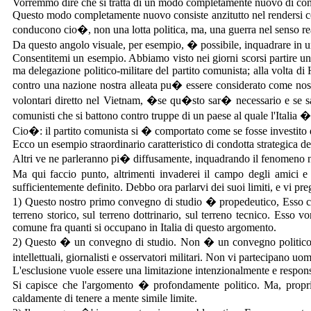
Vorremmo dire che si tratta di un modo completamente nuovo di cons
Questo modo completamente nuovo consiste anzitutto nel rendersi conto
conducono cio�, non una lotta politica, ma, una guerra nel senso rea
Da questo angolo visuale, per esempio, � possibile, inquadrare in un
Consentitemi un esempio. Abbiamo visto nei giorni scorsi partire un
ma delegazione politico-militare del partito comunista; alla volta d
contro una nazione nostra alleata pu� essere considerato come nost
volontari diretto nel Vietnam, �se qu�sto sar� necessario e se sa
comunisti che si battono contro truppe di un paese al quale l'Italia �
Cio�: il partito comunista si � comportato come se fosse investito di
Ecco un esempio straordinario caratteristico di condotta strategica de
Altri ve ne parleranno pi� diffusamente, inquadrando il fenomeno nel
Ma qui faccio punto, altrimenti invaderei il campo degli amici e
sufficientemente definito. Debbo ora parlarvi dei suoi limiti, e vi pr
1) Questo nostro primo convegno di studio � propedeutico, Esso cio� 
terreno storico, sul terreno dottrinario, sul terreno tecnico. Esso
comune fra quanti si occupano in Italia di questo argomento.
2) Questo � un convegno di studio. Non � un convegno politico. A
intellettuali, giornalisti e osservatori militari. Non vi partecipano uom
L'esclusione vuole essere una limitazione intenzionalmente e responsa
Si capisce che l'argomento � profondamente politico. Ma, propri
caldamente di tenere a mente simile limite.