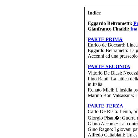
Indice
Eggardo Beltrametti:
Pr
Gianfranco Finaldi:
Ina
PARTE PRIMA
Enrico de Boccard: Lineam
Eggardo Beltrametti: La gu
Accenni ad una prasseolog
PARTE SECONDA
Vittorio De Biasi: Necess
Pino Rauti: La tattica del
in Italia
Renato Mieli: L'insidia psi
Marino Bon Valsassina: L'
PARTE TERZA
Carlo De Risio: Lenin, pri
Giorgio Pisan�: Guerra ri
Giano Accame: La. contror
Gino Ragno: I giovani pat
Alfredo Cattabiani: Un'esp