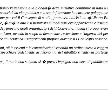
tiamo l'estensione e la globalit� delle iniziative comuniste in tutto 
settori della vita pubblica e la sua infiltrazione ha carattere galoppante
ne per cui il Convegno di studio, promosso dall'Istituto �Alberto Poll
le, � gi� in atto e si manifesta in modi vari ora appariscenti e cruent
dell'impegno degli organizzatori del I Convegno, i quali si proponevan
ismo, avendo lo scopo di denunciare l'estensione e l'urgenza del peri
ee enunciate ed i suggerimenti proposti durante il I Convegno possano 
oni, gli interventi e le comunicazioni secondo un ordine inteso a raggrup
specchiare fedelmente la fisionomia del dibattito e l'intensa partecip
lpe, il quale non soltanto si � preso l'impegno non lieve di pubblicare
____________