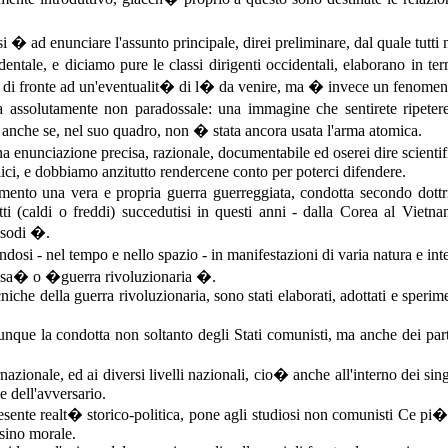
 � ad enunciare l'assunto principale, direi preliminare, dal quale tutti
tale, e diciamo pure le classi dirigenti occidentali, elaborano in te
e di fronte ad un'eventualit� di l� da venire, ma � invece un fenomen
assolutamente non paradossale: una immagine che sentirete ripetere
nche se, nel suo quadro, non � stata ancora usata l'arma atomica.
nunciazione precisa, razionale, documentabile ed oserei dire scientific
lici, e dobbiamo anzitutto rendercene conto per poterci difendere.
nto una vera e propria guerra guerreggiata, condotta secondo dottrin
itti (caldi o freddi) succedutisi in questi anni - dalla Corea al Vietna
isodi �.
dosi - nel tempo e nello spazio - in manifestazioni di varia natura e in
ossa� o �guerra rivoluzionaria �.
cniche della guerra rivoluzionaria, sono stati elaborati, adottati e sperim
unque la condotta non soltanto degli Stati comunisti, ma anche dei pa
ernazionale, ed ai diversi livelli nazionali, cio� anche all'interno dei s
e dell'avversario.
sente realt� storico-politica, pone agli studiosi non comunisti Ce pi� 
rsino morale.