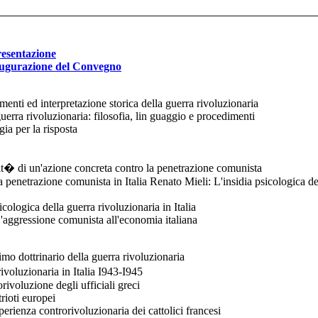
esentazione
ugurazione del Convegno
enti ed interpretazione storica della guerra rivoluzionaria
erra rivoluzionaria: filosofia, lin guaggio e procedimenti
ia per la risposta
it� di un'azione concreta contro la penetrazione comunista
la penetrazione comunista in Italia Renato Mieli: L'insidia psicologica de
cologica della guerra rivoluzionaria in Italia
aggressione comunista all'economia italiana
mo dottrinario della guerra rivoluzionaria
voluzionaria in Italia I943-I945
ivoluzione degli ufficiali greci
rioti europei
erienza controrivoluzionaria dei cattolici francesi