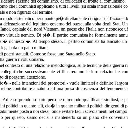
iderare l'azione del comunismo, di collocarsi di fronte al comunismo.
 che i comunisti applicano a tutti i livelli (su scala internazionale co
le e non figurato del termine.
 modo sistematico per quanto pi� direttamente ci riguar-da l'azione del
a delegazione del legittimo governo del paese, alla volta degli Stati U
i Hanoi, capitale del nord Vietnam, un paese che l'Italia non riconosce 
ro virtuale nemico. Di pi�. Il partito comunista ha formalmente annun-
r� richiesto �. Al tempo stesso, il partito comunista ha lanciato un 
 legata da un patto militare.
 poteri statuali. Come se fosse uno Stato nello Stato.
lla guerra rivoluzionaria.
 contesto di una relazione metodologica, sulle tecniche della guerra ri
 colleghi che successivamente vi illustreranno le loro relazioni e
ego di porgermi attenzione.
- nelle intenzioni dei promotori - vuole limitarsi a definire l'argome
 vorrebbe contribuire anzitutto ad una presa di coscienza del fenomeno,
d esso prendono parte persone oltremodo qualificate: studiosi, esp
ini politici in quanto tali, cio� in quanto militanti politici: dirigenti di 
bilmente posta a noi stessi, onde evitare facili scivolamenti nel campo d
o per questo, siamo decisi a mantenerlo su un piano che conveniamo