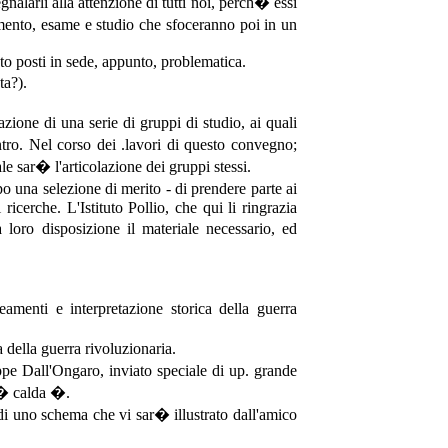
alarli alla attenzione di tutti noi, perch� essi
mento, esame e studio che sfoceranno poi in un
to posti in sede, appunto, problematica.
ta?).
zione di una serie di gruppi di studio, ai quali
tro. Nel corso dei .lavori di questo convegno;
e sar� l'articolazione dei gruppi stessi.
o una selezione di merito - di prendere parte ai
icerche. L'Istituto Pollio, che qui li ringrazia
loro disposizione il materiale necessario, ed
menti e interpretazione storica della guerra
 della guerra rivoluzionaria.
eppe Dall'Ongaro, inviato speciale di up. grande
a � calda �.
 di uno schema che vi sar� illustrato dall'amico