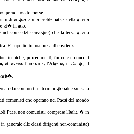
 noi prendiamo le mosse.
rmini di angoscia una problematica della guerra
o gi� in atto.
 nel corso del convegno) che la terza guerra
a. E' soprattutto una presa di coscienza.
e, tecniche, procedimenti, formule e concetti
m, attraverso l'Indocina, l'Algeria, il Congo, il
tensit�.
entati dai comunisti in termini globali e su scala
rtiti comunisti che operano nei Paesi del mondo
ingoli Paesi non comunisti; compresa l'Italia � in
in generale alle classi dirigenti non-comuniste)