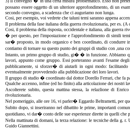
3) Il convegno �' in una certa misura problematico. Esso non pretend
possano essere oggetto di un ulteriore approfondimento, di un esa
secondo convegno, a scadenza che ci auguriamo non lunga.
Cosi, per esempio, voi vedrete che taluni temi saranno appena accenna
Il problema della fase italiana della guerra rivoluzionaria, per es. 
Cosi, il problema della risposta, occidentale e italiana, alla guerra ri
� per questo, per l'impostazione e l'approfondimento di simili temi,
sar� proposto, in modo organico e ben coordinato, di condurre ind
contiamo di tornare su questo punto dei gruppi di studio con ,una co
Intanto, un primo gruppo di studio, gi� � in funzione. Abbiamo qui fr
lavori, appunto come gruppo. Essi porteranno avanti l'esame degli ar
pubblicamente, si sforzer� di aiutarli in ogni modo: facilitando 
eventualmente provvedendo alla pubblicazione dei loro lavori.
Il gruppo di studio � coordinato dal dottor Dorello Ferrari, che fa par
Qualche accenno, infine (ed ho finito) alla articolazione dei nostri la
Ascolterete subito, questa mattina stessa, la relazlione di Enr
rivoluzionaria.
Nel pomeriggio, alle ore 16, vi parler� Eggardo Beltrametti, per quel
Subito dopo, si inseriranno nel dibattito le prime, importanti comun
quotidiano, vi dar� conto delle sue esperienze dirette in quelli ch
Nella mattinata di domani, la terza relazione: le tecniche della g. 
Guido Giannettini.