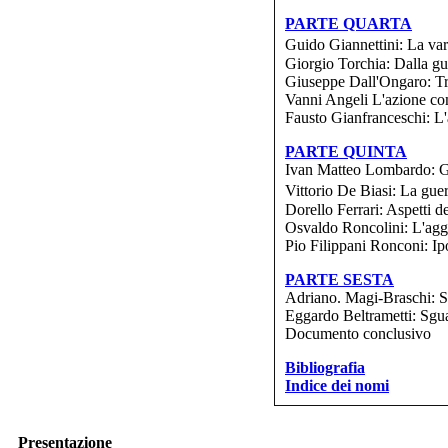
PARTE QUARTA
Guido Giannettini: La vari
Giorgio Torchia: Dalla gu
Giuseppe Dall'Ongaro: Tr
Vanni Angeli L'azione co
Fausto Gianfranceschi: L'a
PARTE QUINTA
Ivan Matteo Lombardo: Gu
Vittorio De Biasi: La guer
Dorello Ferrari: Aspetti d
Osvaldo Roncolini: L'agg
Pio Filippani Ronconi: Ip
PARTE SESTA
Adriano. Magi-Braschi: Sp
Eggardo Beltrametti: Sgua
Documento conclusivo
Bibliografia
Indice dei nomi
Presentazione