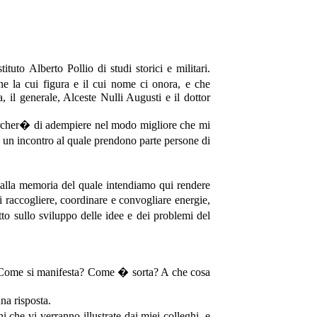
tuto Alberto Pollio di studi storici e militari.
ne la cui figura e il cui nome ci onora, e che
, il generale, Alceste Nulli Augusti e il dottor
e cercher� di adempiere nel modo migliore che mi
 un incontro al quale prendono parte persone di
 - alla memoria del quale intendiamo qui rendere
i raccogliere, coordinare e convogliare energie,
to sullo sviluppo delle idee e dei problemi del
i ? Come si manifesta? Come � sorta? A che cosa
na risposta.
che vi verranno illustrate dai miei colleghi, e