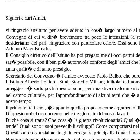
Signori e cari Amici,
vi ringrazio anzitutto per avere aderito in cos� largo numero al nos
Convegno di cui vi dir� brevemente tra poco le intenzioni, la str
desideriamo del pari. ringraziare con particolare calore. Essi sono 
Adriano Magi Braschi.
Il Consiglio direttivo dell'Istituto ha poi pregato me di occuparmi 
sar� possibile, con il ben pi� autorevole conforto degli 'amici che
tanta qualit� e di tanto prestigio.
Segretario del Convegno � l'amico avvocato Paolo Balbo, che pure fa 
L'Istituto Alberto Pollio di Studi Storici e Militari, intitolato al 
omaggio - � sorto pochi mesi or sono, per iniziativa di alcuni amici
nel campo culturale, per l'approfondimento di alcuni temi che � a 
nostro tempo.
Il primo fra tali temi, � appunto quello proposto come argomento di 
Di questo noi ci occuperemo nelle tre giornate dei nostri lavori.
Di che cosa si tratta? Che cosa � la guerra rivoluzionaria? Qual �
tende? Quali sono i suoi prevedibili sviluppi? Come comportarsi nel 
Questi sono sostanzialmente gli interrogativi principali ai quali i
Non mi addentrer�, ovviamente, nel merito, neppure a titolo meramen