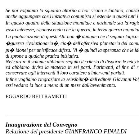
Se noi volgiamo lo sguardo attorno a noi, vicino e lontano, consta
anche aggiungere che l'iniziativa comunista si estende a quasi tutti i 
In questo quadro della situazione mondiale e nazionale sta la ragio
vasto interesse, riconoscendo che la guerra, la terza guerra mondia
La pubblicazione di questi Atti non � dunque che il seguito logico 
�guerra rivoluzionaria�, cio� dell'offensiva planetaria del comun-
pi� idonei per un'efficace difesa. Vi � quindi la speranza che le id
di sprone a qualche pratica iniziativa.
Nel curare il volume abbiamo seguito il criterio di disporre le relazi
ed abbiamo diviso la materia in sei parti. Parimenti, al fine di ri
conservare agli interventi il loro carattere d'interventi parlati.
Infine vogliamo ringraziare la sensibilit� dell'editore Giovanni Vo
essi vedano la luce a meno di un mese dall'avvenimento.
EGGARDO BELTRAMETTI
Inaugurazione del Convegno
Relazione del presidente GIANFRANCO FINALDI
___________________________________________